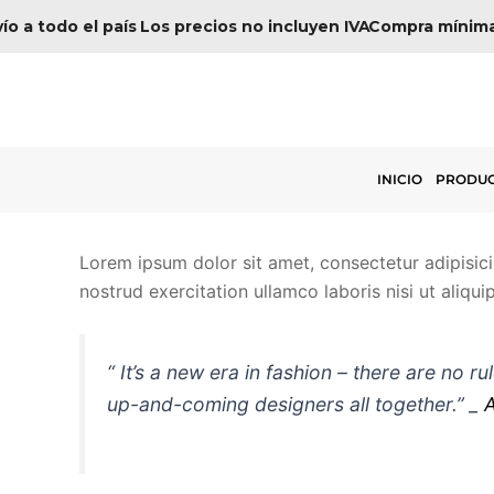
Ir
ío a todo el país
Los precios no incluyen IVA
Compra mínima
al
contenido
INICIO
PRODU
Lorem ipsum dolor sit amet, consectetur adipisic
nostrud exercitation ullamco laboris nisi ut ali
“ It’s a new era in fashion – there are no r
up-and-coming designers all together.” _