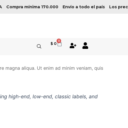
A
Compra mínima 170.000
Envío a todo el país
Los preci
0
Cart
$
0
ore magna aliqua. Ut enim ad minim veniam, quis
aring high-end, low-end, classic labels, and