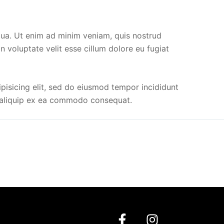
iqua. Ut enim ad minim veniam, quis nostrud
n voluptate velit esse cillum dolore eu fugiat
pisicing elit, sed do eiusmod tempor incididunt
ut aliquip ex ea commodo consequat.
F
I