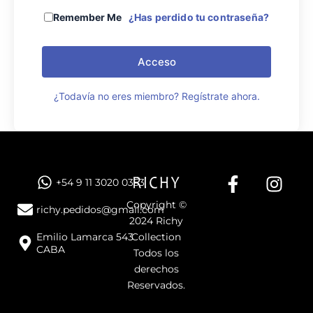
Remember Me
¿Has perdido tu contraseña?
Acceso
¿Todavía no eres miembro? Regístrate ahora.
F
I
+54 9 11 3020 0353
a
n
Copyright ©
c
s
richy.pedidos@gmail.com
2024 Richy
e
t
Emilio Lamarca 543
Collection
b
a
CABA
Todos los
o
g
derechos
o
r
Reservados.
k
a