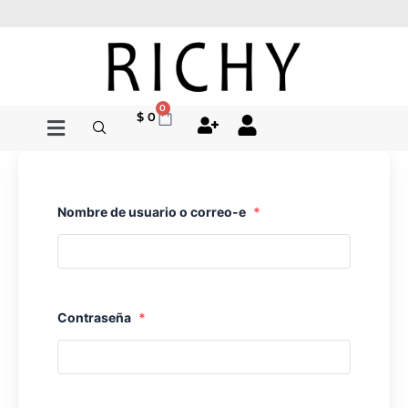
Ir
al
contenido
0
Cart
$
0
Nombre de usuario o correo-e
*
Contraseña
*