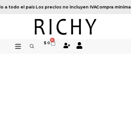
Ir
o a todo el país
Los precios no incluyen IVA
Compra mínima
al
contenido
0
Cart
$
0