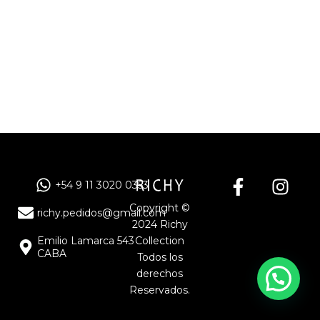
F
I
+54 9 11 3020 0353
a
n
Copyright ©
c
s
richy.pedidos@gmail.com
2024 Richy
e
t
Emilio Lamarca 543
Collection
b
a
CABA
Todos los
o
g
derechos
o
r
Reservados.
k
a
-
m