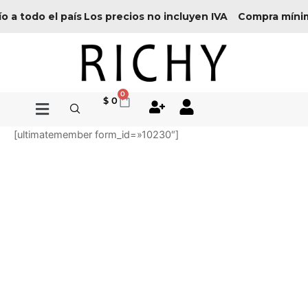
Ir
o a todo el país
Los precios no incluyen IVA
Compra mínim
al
contenido
0
Cart
$
0
[ultimatemember form_id=»10230″]