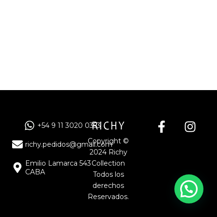
F
I
+54 9 11 3020 0353
a
n
Copyright ©
c
s
richy.pedidos@gmail.com
2024 Richy
e
t
Emilio Lamarca 543
Collection
b
a
CABA
Todos los
o
g
derechos
o
r
Reservados.
k
a
-
m